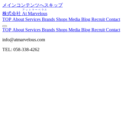
メインコンテンツへスキップ
アットマーベラス
株式会社
At Marvelous
TOP
About
Services
Brands
Shops
Media
Blog
Recruit
Contact
TOP
About
Services
Brands
Shops
Media
Blog
Recruit
Contact
info@atmarvelous.com
TEL: 058-338-4262