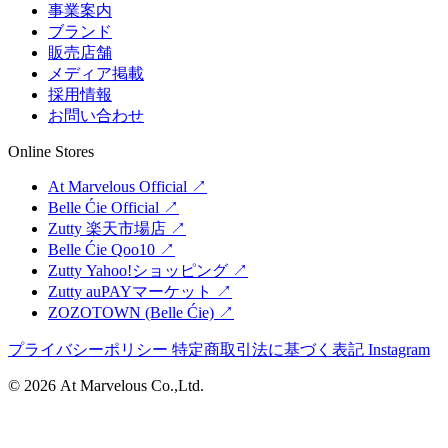
事業案内
ブランド
販売店舗
メディア掲載
採用情報
お問い合わせ
Online Stores
At Marvelous Official
↗
Belle Ćie Official
↗
Zutty 楽天市場店
↗
Belle Ćie Qoo10
↗
Zutty Yahoo!ショッピング
↗
Zutty auPAYマーケット
↗
ZOZOTOWN (Belle Ćie)
↗
プライバシーポリシー
特定商取引法に基づく表記
Instagram
© 2026 At Marvelous Co.,Ltd.