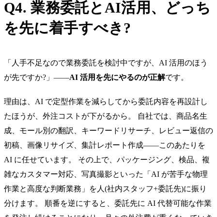
Q4. 業務委託とAI活用、どっち
を先に着手すべき?
「人手不足なので業務委託を検討中ですが、AI 活用のほう
が先ですか?」——
AI 活用を先にやるのが正解
です。
理由は、AI で定型作業を減らしてから委託内容を再設計し
たほうが、外注コストが下がるから。 自社では、商品名生
成、モール別の翻訳、キーワードリサーチ、レビュー返信の
初稿、画像リサイズ、集計レポート作成——このあたりを
AI に任せています。 その上で、パッケージング、検品、複
雑なカスタマー対応、写真撮影といった「AI が苦手な物理
作業と高度な判断業務」を人(社内スタッフ+委託先)に振り
分けます。 順番を逆にすると、委託先に AI 代替可能な作業