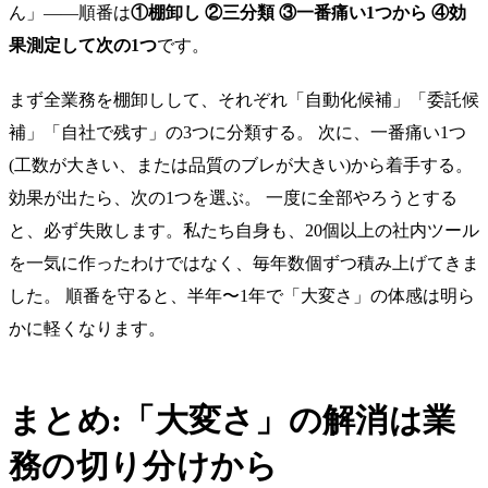
ん」——順番は
①棚卸し ②三分類 ③一番痛い1つから ④効
果測定して次の1つ
です。
まず全業務を棚卸しして、それぞれ「自動化候補」「委託候
補」「自社で残す」の3つに分類する。 次に、一番痛い1つ
(工数が大きい、または品質のブレが大きい)から着手する。
効果が出たら、次の1つを選ぶ。 一度に全部やろうとする
と、必ず失敗します。私たち自身も、20個以上の社内ツール
を一気に作ったわけではなく、毎年数個ずつ積み上げてきま
した。 順番を守ると、半年〜1年で「大変さ」の体感は明ら
かに軽くなります。
まとめ:「大変さ」の解消は業
務の切り分けから