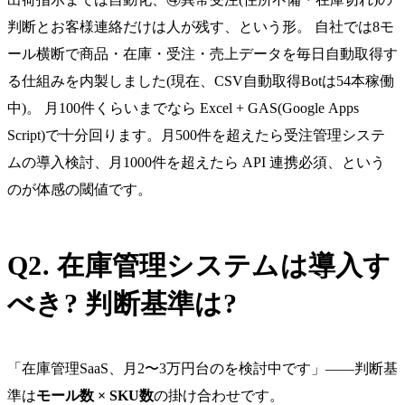
判断とお客様連絡だけは人が残す、という形。 自社では8モ
ール横断で商品・在庫・受注・売上データを毎日自動取得す
る仕組みを内製しました(現在、CSV自動取得Botは54本稼働
中)。 月100件くらいまでなら Excel + GAS(Google Apps
Script)で十分回ります。月500件を超えたら受注管理システ
ムの導入検討、月1000件を超えたら API 連携必須、という
のが体感の閾値です。
Q2. 在庫管理システムは導入す
べき? 判断基準は?
「在庫管理SaaS、月2〜3万円台のを検討中です」——判断基
準は
モール数 × SKU数
の掛け合わせです。