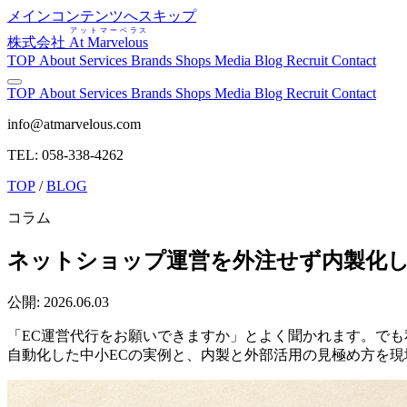
メインコンテンツへスキップ
アットマーベラス
株式会社
At Marvelous
TOP
About
Services
Brands
Shops
Media
Blog
Recruit
Contact
TOP
About
Services
Brands
Shops
Media
Blog
Recruit
Contact
info@atmarvelous.com
TEL: 058-338-4262
TOP
/
BLOG
コラム
ネットショップ運営を外注せず内製化した
公開: 2026.06.03
「EC運営代行をお願いできますか」とよく聞かれます。で
自動化した中小ECの実例と、内製と外部活用の見極め方を