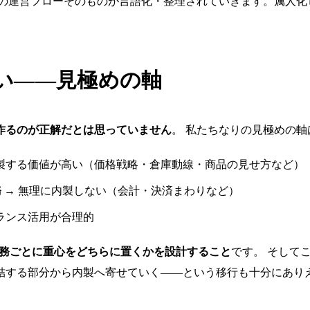
の運営フローそのものが言語化・整理されていきます。属人化
い——見極めの軸
作るのが正解だとは思っていません
。 私たちなりの見極めの
製する価値が高い（価格戦略・倉庫動線・商品の見せ方など）
務
→ 無理に内製しない（会計・決済まわりなど）
ランス活用が合理的
務ごとに重心をどちらに置くかを設計すること
です。 そして
直結する部分から内製へ寄せていく——という移行も十分にあり