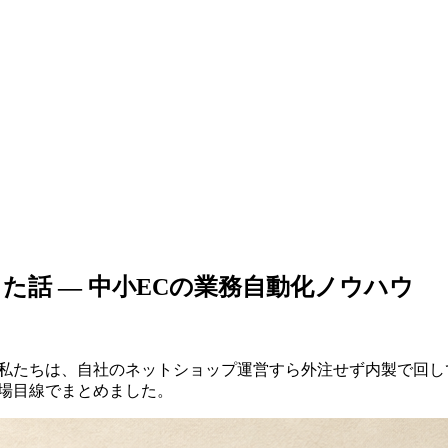
話 — 中小ECの業務自動化ノウハウ
も私たちは、自社のネットショップ運営すら外注せず内製で回
現場目線でまとめました。