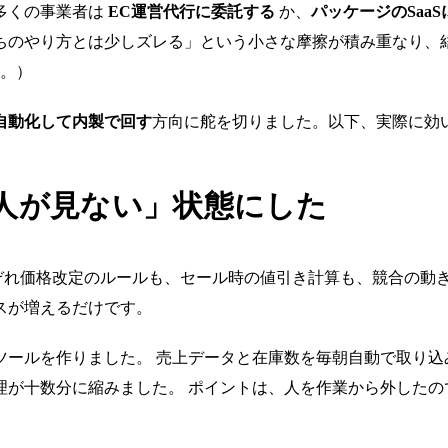
多くの事業者は
EC運営代行に委託する
か、
パッケージのSaa
うちのやり方とは少しズレる」という小さな摩擦が積み重なり、
。）
自動化して内製で回す
方向に舵を切りました。以下、実際に効
「人が見ない」状態にした
ぞれ価格改定のルールも、セール時の値引き計算も、競合の動きも
スが増えるだけです。
ツールを作りました。 売上データと在庫数を毎朝自動で取り込
理が十数分に縮みました。 ポイントは、人を作業から外したの