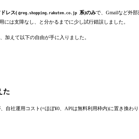
ドレス(
系)のみ
で、Gmailなど外
@reg.shopping.rakuten.co.jp
で本番運用には支障なし、と分かるまでに少し試行錯誤しました。
き、加えて以下の自由が手に入りました。
えた
定費が、自社運用コスト(=ほぼ¥0、APIは無料利用枠内)に置き換