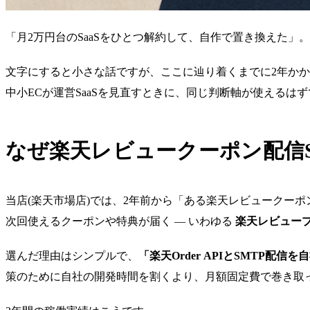
「月2万円台のSaaSをひとつ解約して、自作で置き換えた」。
文字にすると小さな話ですが、ここに辿り着くまでに2年かか
中小ECが運営SaaSを見直すときに、同じ判断軸が使えるは
なぜ楽天レビュークーポン配信S
当店(楽天市場店)では、2年前から「ある楽天レビュークー
次回使えるクーポンや特典が届く — いわゆる
楽天レビュー
選んだ理由はシンプルで、
「楽天Order APIとSMTP配
策のために自社の開発時間を割くより、月額固定費で巻き取っ