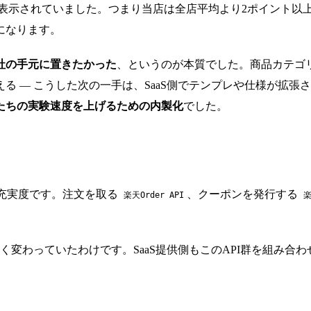
表示されていました。つまり当店は全店平均より2ポイント以上下
になります。
社の手元に置きたかった
、というのが本質でした。商品カテゴ
る — こうした次の一手は、SaaS側でテンプレや仕様が拡
たちの実験速度を上げるための内製化
でした。
の充実度です。注文を取る
、クーポンを発行する
楽天Order API
楽
く変わっていたわけです。SaaS提供側もこのAPI群を組み合