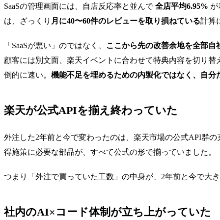
SaaSの管理画面には、自店反応率と並んで
全店平均6.95%
が
は、ざっくり
月に40〜60件のレビューを取り損ねている
計算
「SaaSが悪い」のではなく、
ここから先の改善余地を全部自
顧客には別文面、楽天イベントに合わせて特典内容を切り替え
倒的に速い。
機能不足を埋めるための内製化ではなく、自分
楽天が公式APIを揃え終わっていた
外注した2年前と今で変わったのは、楽天市場の公式API群
得施策に必要な部品が、すべて公式の形で揃っていました。
つまり「外注で買っていた工数」の中身が、2年前と今で大き
社内のAI×コード体制が立ち上がっていた