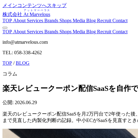
メインコンテンツへスキップ
アットマーベラス
株式会社
At Marvelous
TOP
About
Services
Brands
Shops
Media
Blog
Recruit
Contact
TOP
About
Services
Brands
Shops
Media
Blog
Recruit
Contact
info@atmarvelous.com
TEL: 058-338-4262
TOP
/
BLOG
コラム
楽天レビュークーポン配信SaaSを自作で
公開: 2026.06.29
楽天のレビュークーポン配信SaaSを月2万円台で2年使った後
まで見直した内製化判断の記録。中小ECがSaaSを見直すと