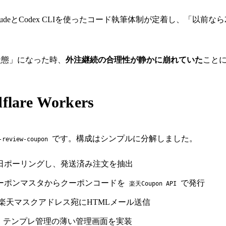
udeとCodex CLIを使ったコード執筆体制が定着し、「以
る状態」になった時、
外注継続の合理性が静かに崩れていた
こと
are Workers
です。構成はシンプルに分解しました。
-review-coupon
日ポーリングし、発送済み注文を抽出
クーポンマスタからクーポンコードを
で発行
楽天Coupon API
、楽天マスクアドレス宛にHTMLメール送信
ーポン在庫・テンプレ管理の薄い管理画面を実装