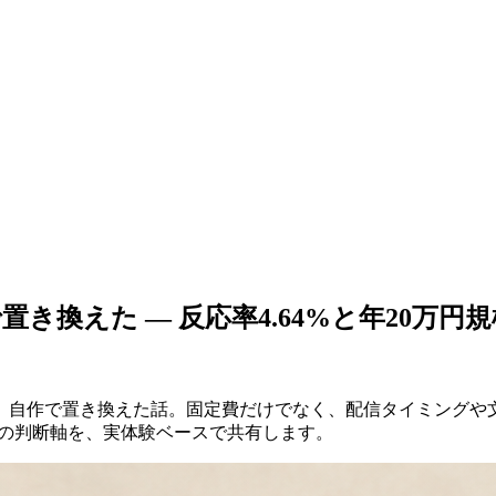
置き換えた — 反応率4.64%と年20万
、自作で置き換えた話。固定費だけでなく、配信タイミングや文面の
きの判断軸を、実体験ベースで共有します。