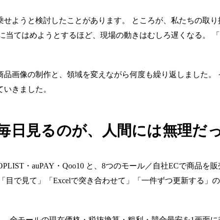
乗せようと検討したことがあります。 ところが、私たちの取り
に当てはめようとするほど、現場の動きはむしろ遅くなる。 
商品画像の制作と、領域を変えながら何度も繰り返しました。 
ていきました。
を毎日見るのが、人間には無理だ
O・SHOPLIST・auPAY・Qoo10 と、8つのモール／自社E
「目で見て」「Excelで突き合わせて」「一件ずつ更新する」
。 全モールの現在価格・税抜換算・粗利・競合最安を1画面